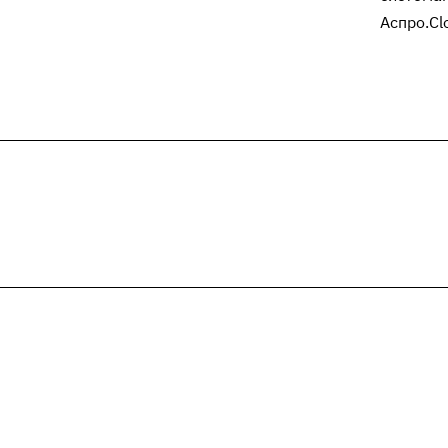
Аспро.Cl
Подписывайтесь
на новости и акц
Компания
Каталог
О компании
Грузоподъёмные краны
История
Редукторы