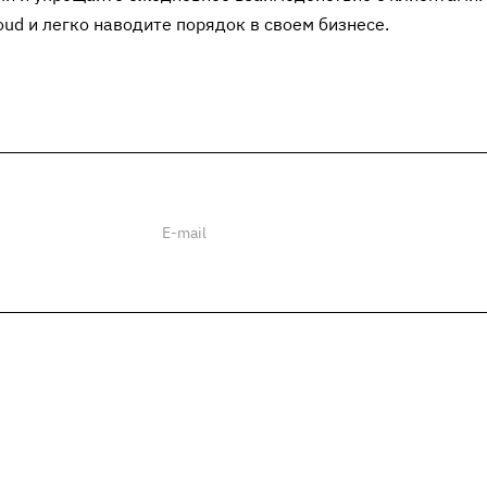
oud и легко наводите порядок в своем бизнесе.
ии
Услуги
Проектирование
Услуги металлообработки