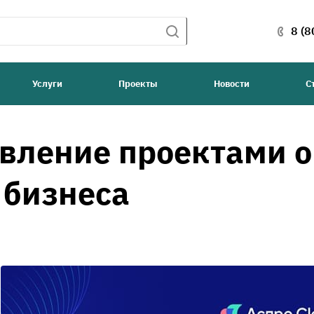
8 (8
Услуги
Проекты
Новости
С
авление проектами 
 бизнеса