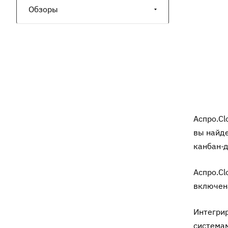
Обзоры
Аспро.Cl
вы найде
канбан-д
Аспро.Cl
включена
Интегрир
системам