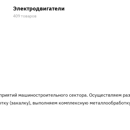
Электродвигатели
409 товаров
дприятий машиностроительного сектора. Осуществляем ра
тку (закалку), выполняем комплексную металлообработк