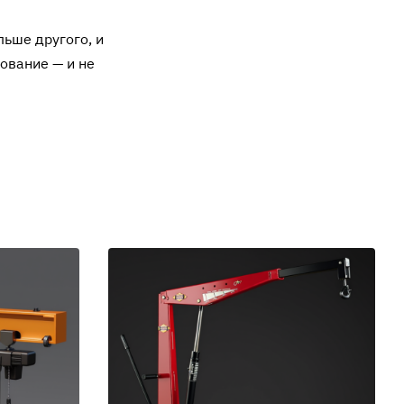
ьше другого, и
ование — и не