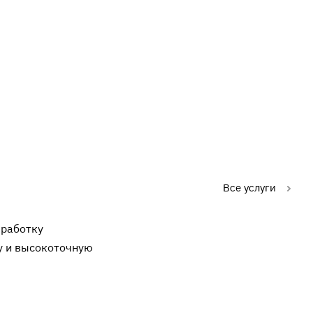
Все услуги
зработку
у и высокоточную