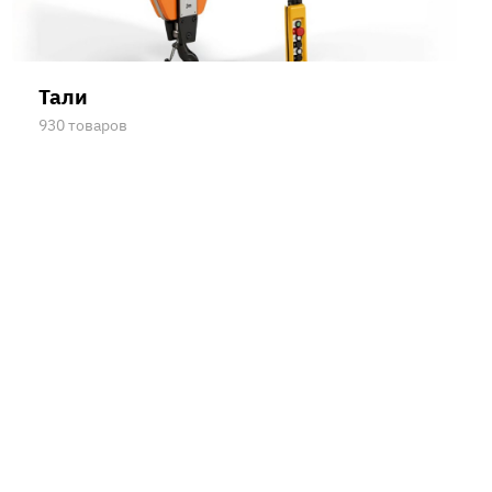
Тали
930 товаров