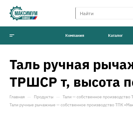
Компания
Каталог
Таль ручная рыча
ТРШСР т, высота 
—
—
Главная
Продукты
Тали — собственное производство
Тали ручные рычажные — собственное производство ТПК «Ма