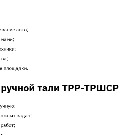
ивание авто;
змами;
ехники;
тва;
е площадки.
ручной тали ТРР-ТРШСР
учную;
ложных задач;
 работ;
и;