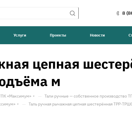
8 (8
Услуги
Проекты
Новости
С
жная цепная шестер
подъёма м
—
 ТПК «Максимум»
Тали ручные — собственное производство 
—
ксимум»
Таль ручная рычажная цепная шестерённая ТРР-ТРШС