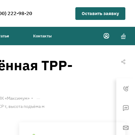
00) 222-98-20
Оставить заявку
татьи
Контакты
ённая ТРР-
—
ТПК «Максимум»
Р т, высота подъёма м