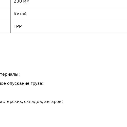
200 мм
Китай
ТРР
и
атериалы;
е опускание груза;
астерских, складов, ангаров;