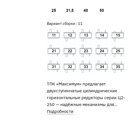
Вариант сборки :
11
ТПК «Максимум» предлагает
двухступенчатые цилиндрические
горизонтальные редукторы серии Ц2-
250 — надёжные механизмы для
увеличения крутящего момента и
Подробности
снижения скорости вращения.
Устройства применяются в механизмах