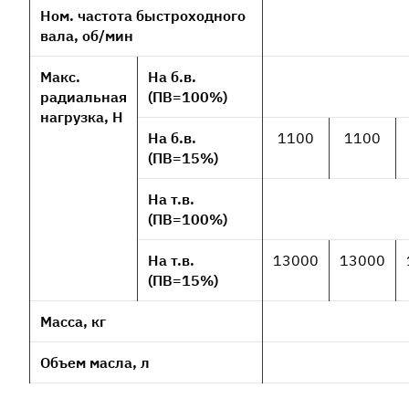
Ном. частота быстроходного
вала, об/мин
Макс.
На б.в.
радиальная
(ПВ=100%)
нагрузка, Н
На б.в.
1100
1100
(ПВ=15%)
На т.в.
(ПВ=100%)
На т.в.
13000
13000
(ПВ=15%)
Масса, кг
Объем масла, л