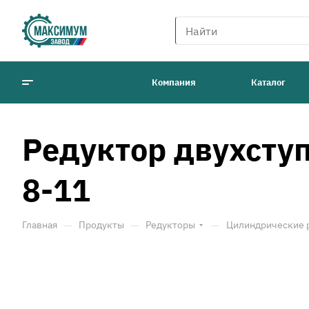
Компания
Каталог
Редуктор двухсту
8-11
—
—
—
Главная
Продукты
Редукторы
Цилиндрические 