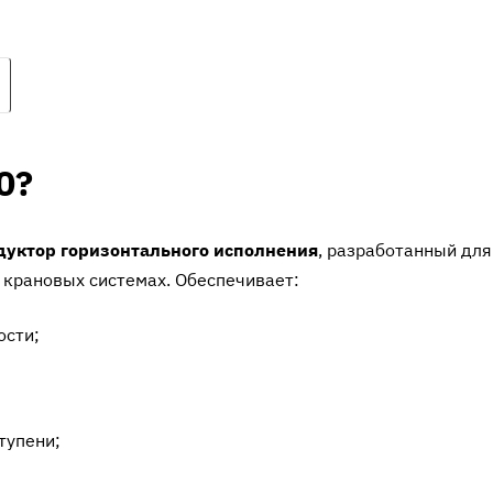
передвижения мостовых опорных
однобалочных кранов, рольгангах,
лебёдках и других системах малой и
средней мощности.
Редуктор Ц2-250 обладает высоким КП
0?
(до 98%), прочным литым чугунным
корпусом и шевронным зацеплением
первой ступени. Масса всего 128 кг
уктор горизонтального исполнения
, разработанный для
делает его компактным и удобным для
 крановых системах. Обеспечивает:
установки. Идеален для эксплуатации в
условиях умеренных нагрузок и
совместим с советским оборудованием.
ости;
тупени;