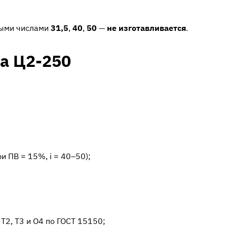
ными числами
31,5
,
40
,
50
—
не изготавливается
.
а Ц2-250
и ПВ = 15%, i = 40–50);
, Т2, Т3 и О4 по ГОСТ 15150;