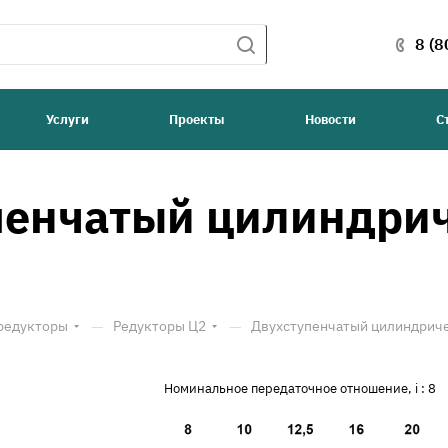
8 (8
Услуги
Проекты
Новости
С
пенчатый цилиндрич
—
—
редукторы
Редукторы Ц2
Двухступенчатый цилиндриче
Номинальное передаточное отношение, i :
8