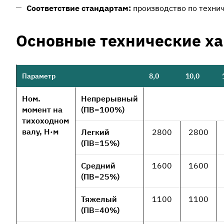
Соответствие стандартам:
производство по технич
Основные технические х
Параметр
8,0
10,0
Ном.
Непрерывный
момент на
(ПВ=100%)
тихоходном
валу, Н·м
Легкий
2800
2800
(ПВ=15%)
Средний
1600
1600
(ПВ=25%)
Тяжелый
1100
1100
(ПВ=40%)