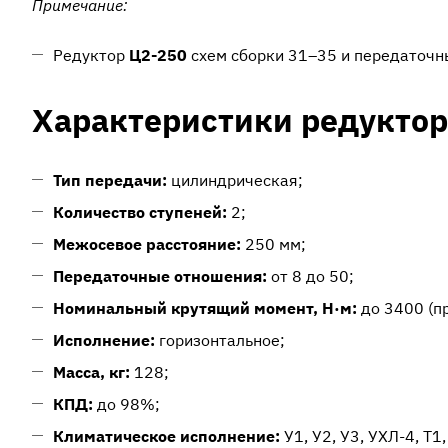
Примечание:
Редуктор
Ц2-250
схем сборки 31–35 и передаточ
Характеристики редуктор
Тип передачи:
цилиндрическая;
Количество ступеней:
2;
Межосевое расстояние:
250 мм;
Передаточные отношения:
от 8 до 50;
Номинальный крутящий момент, Н·м:
до 3400 (пр
Исполнение:
горизонтальное;
Масса, кг:
128;
КПД:
до 98%;
Климатическое исполнение:
У1, У2, У3, УХЛ-4, Т1