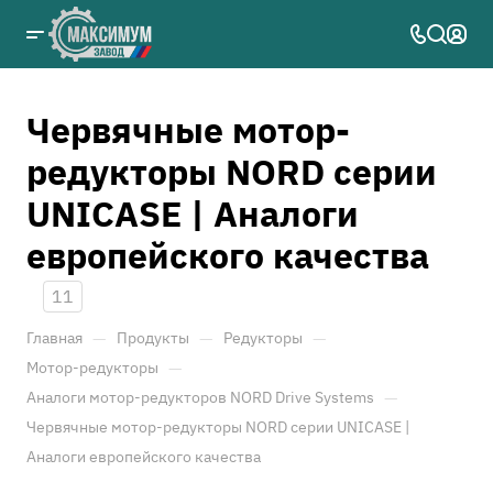
Червячные мотор-
редукторы NORD серии
UNICASE | Аналоги
европейского качества
11
—
—
—
Главная
Продукты
Редукторы
—
Мотор-редукторы
—
Аналоги мотор-редукторов NORD Drive Systems
Червячные мотор-редукторы NORD серии UNICASE |
Аналоги европейского качества