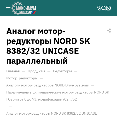
Аналог мотор-
редукторы NORD SK
8382/32 UNICASE
параллельный
—
—
—
Главная
Продукты
Редукторы
—
Мотор-редукторы
—
Аналоги мотор-редукторов NORD Drive Systems
Параллельные цилиндрические мотор-редукторы NORD SK
| Серии от 0 до 93, модификации /02…/52
—
Аналог мотор-редукторы NORD SK 8382/32 UNICASE