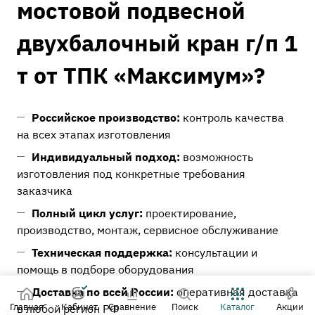
мостовой подвесной
двухбалочный кран г/п 1
т от ТПК «Максимум»?
Российское производство:
контроль качества
на всех этапах изготовления
Индивидуальный подход:
возможность
изготовления под конкретные требования
заказчика
Полный цикл услуг:
проектирование,
производство, монтаж, сервисное обслуживание
Техническая поддержка:
консультации и
помощь в подборе оборудования
Доставка по всей России:
оперативная доставка
Главная
Кабинет
Сравнение
Поиск
Каталог
Акции
в любой регион РФ