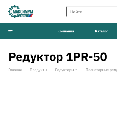
Компания
Каталог
Редуктор 1PR-50
—
—
—
Главная
Продукты
Редукторы
Планетарные ред