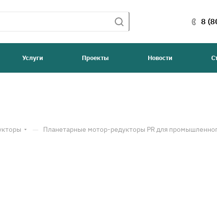
8 (8
Услуги
Проекты
Новости
С
—
укторы
Планетарные мотор-редукторы PR для промышленног