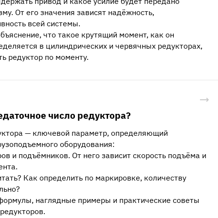
держать привод и какое усилие будет передано
му. От его значения зависят надёжность,
вность всей системы.
объяснение, что такое крутящий момент, как он
еделяется в цилиндрических и червячных редукторах,
ть редуктор по моменту.
едаточное число редуктора?
уктора — ключевой параметр, определяющий
рузоподъемного оборудования:
ров и подъёмников. От него зависит скорость подъёма и
ента.
итать? Как определить по маркировке, количеству
льно?
 формулы, наглядные примеры и практические советы
 редукторов.