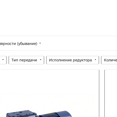
лярности (убывание)
Тип передачи
Исполнение редуктора
Количе