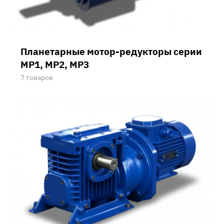
Планетарные мотор-редукторы серии
МР1, МР2, МР3
7 товаров