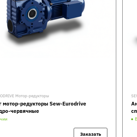
ODRIVE Мотор-редукторы
SE
г мотор-редукторы Sew-Eurodrive
Ан
дро-червячные
с
ичии
Заказать