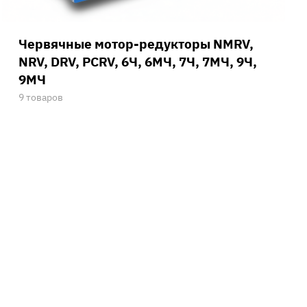
Червячные мотор-редукторы NMRV,
NRV, DRV, PCRV, 6Ч, 6МЧ, 7Ч, 7МЧ, 9Ч,
9МЧ
9 товаров