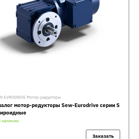
W EVRODRIVE Мотор-редукторы
алог мотор-редукторы Sew-Eurodrive серии S
пироидные
В наличии
Заказать