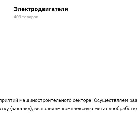
Электродвигатели
409 товаров
дприятий машиностроительного сектора. Осуществляем ра
тку (закалку), выполняем комплексную металлообработк