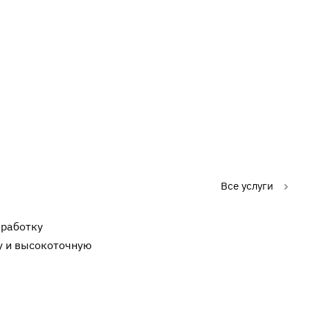
Все услуги
зработку
у и высокоточную