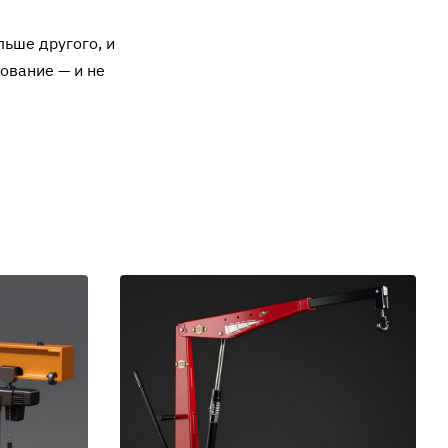
ьше другого, и
ование — и не