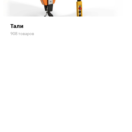
Тали
908 товаров