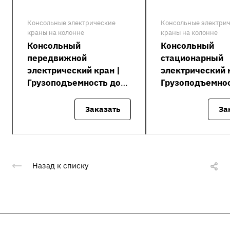
Консольные электрические
Консольные электри
краны на колонне
краны на колонне
Консольный
Консольный
передвижной
стационарный
электрический кран |
электрический 
Грузоподъемность до
Грузоподъемнос
0.25 тонны
тонны
Заказать
За
Назад к списку