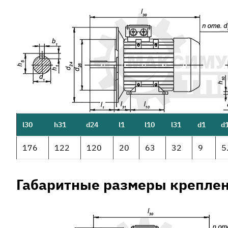
l30
h31
d24
l1
l10
l31
d1
d
176
122
120
20
63
32
9
5
Габаритные размеры креплен