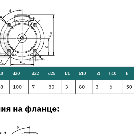
10
d20
d22
d25
b1
b10
h1
h10
h
.8
100
7
80
3
80
3
6
50
ия на фланце: