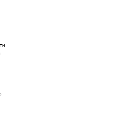
ти
н
о