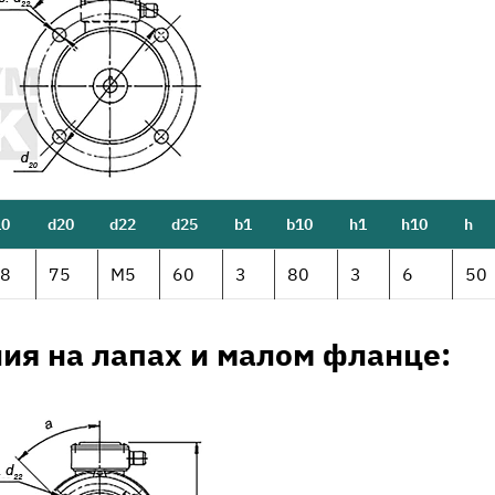
10
d20
d22
d25
b1
b10
h1
h10
h
.8
75
М5
60
3
80
3
6
50
ия на лапах и малом фланце: