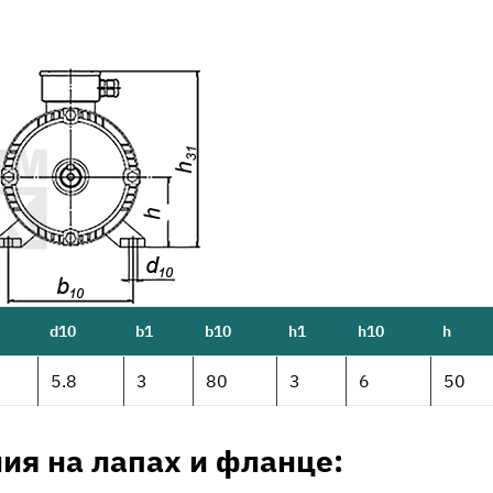
d10
b1
b10
h1
h10
h
5.8
3
80
3
6
50
ия на лапах и фланце: