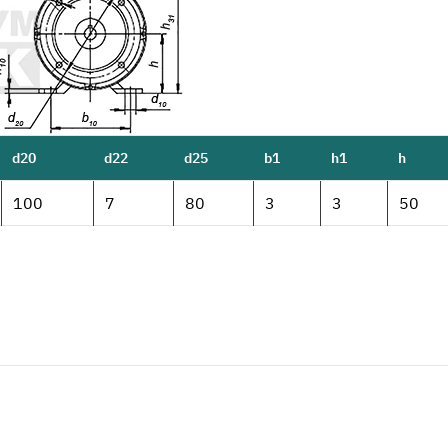
d20
d22
d25
b1
h1
h
100
7
80
3
3
50