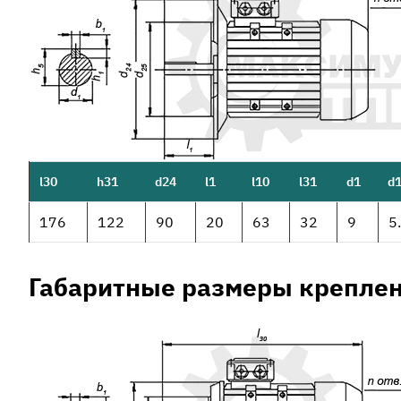
l30
h31
d24
l1
l10
l31
d1
d
176
122
90
20
63
32
9
5
Габаритные размеры креплен