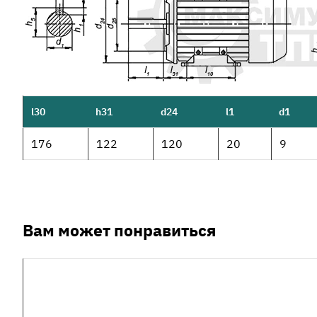
l30
h31
d24
l1
d1
176
122
120
20
9
Вам может понравиться