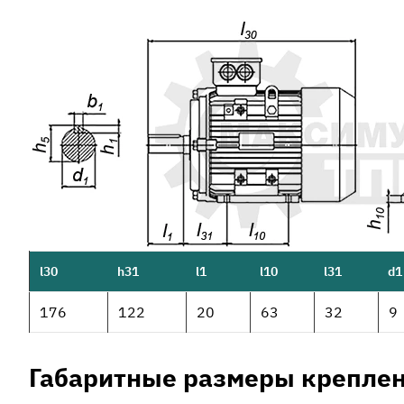
l30
h31
l1
l10
l31
d1
176
122
20
63
32
9
Габаритные размеры креплен