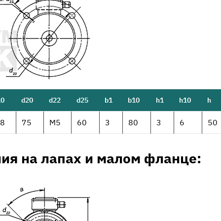
10
d20
d22
d25
b1
b10
h1
h10
h
.8
75
М5
60
3
80
3
6
50
ия на лапах и малом фланце: