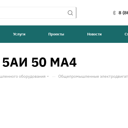
8 (8
Услуги
Проекты
Новости
С
 5АИ 50 МА4
—
шленного оборудования
Общепромышленные электродвигате