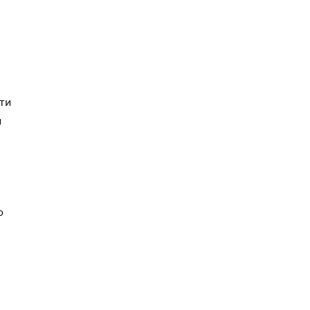
ти
н
о