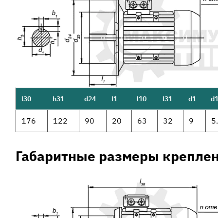
l30
h31
d24
l1
l10
l31
d1
d
176
122
90
20
63
32
9
5
Габаритные размеры креплен