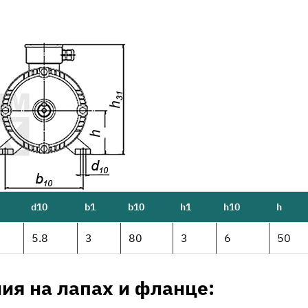
d10
b1
b10
h1
h10
h
5.8
3
80
3
6
50
ия на лапах и фланце: