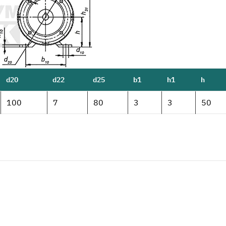
d20
d22
d25
b1
h1
h
100
7
80
3
3
50