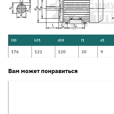
l30
h31
d24
l1
d1
176
122
120
20
9
Вам может понравиться