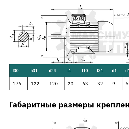
l30
h31
d24
l1
l10
l31
d1
d
176
122
120
20
63
32
9
6
Габаритные размеры креплен