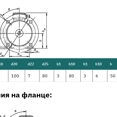
10
d20
d22
d25
b1
b10
h1
h10
h
100
7
80
3
80
3
6
50
ия на фланце: