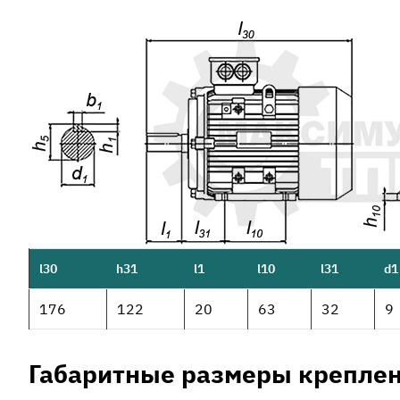
l30
h31
l1
l10
l31
d1
176
122
20
63
32
9
Габаритные размеры креплен