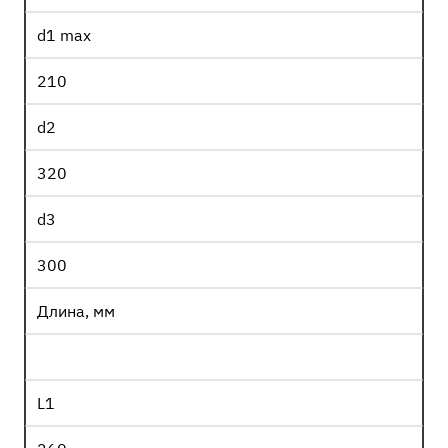
d1 max
210
d2
320
d3
300
Длина, мм
L1