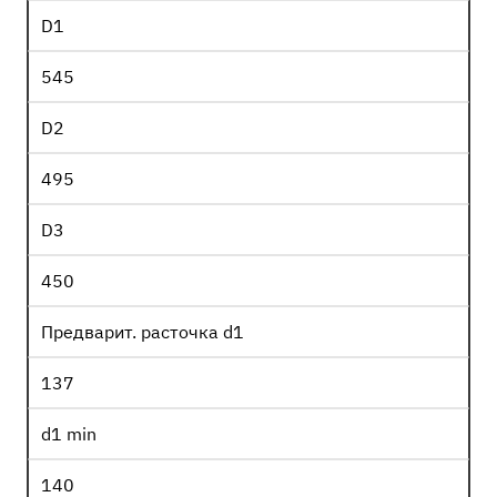
D1
545
D2
495
D3
450
Предварит. расточка d1
137
d1 min
140