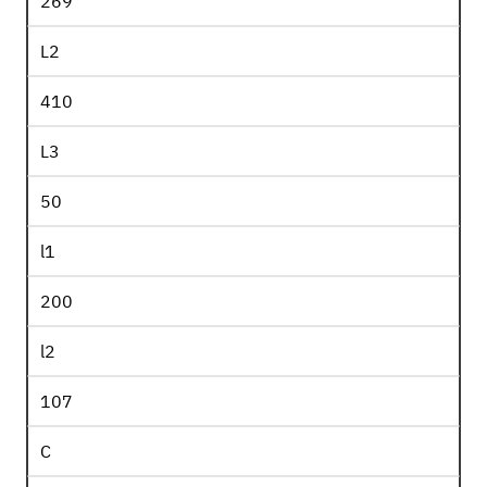
269
L2
410
L3
50
l1
200
l2
107
C